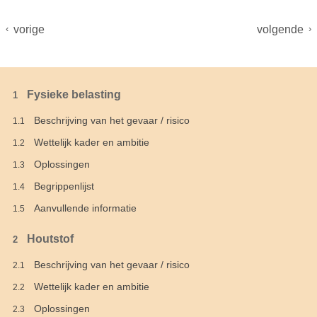
‹
vorige
volgende
›
Fysieke belasting
1
Beschrijving van het gevaar / risico
1.1
Wettelijk kader en ambitie
1.2
Oplossingen
1.3
Begrippenlijst
1.4
Aanvullende informatie
1.5
Houtstof
2
Beschrijving van het gevaar / risico
2.1
Wettelijk kader en ambitie
2.2
Oplossingen
2.3