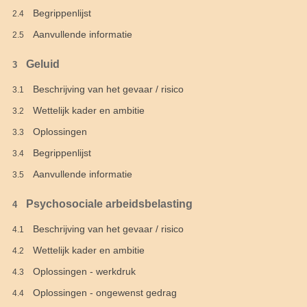
Begrippenlijst
2.4
Aanvullende informatie
2.5
Geluid
3
Beschrijving van het gevaar / risico
3.1
Wettelijk kader en ambitie
3.2
Oplossingen
3.3
Begrippenlijst
3.4
Aanvullende informatie
3.5
Psychosociale arbeidsbelasting
4
Beschrijving van het gevaar / risico
4.1
Wettelijk kader en ambitie
4.2
Oplossingen - werkdruk
4.3
Oplossingen - ongewenst gedrag
4.4